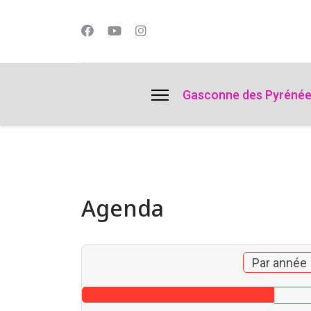
lts.
Gasconne des Pyréné
Agenda
Par année