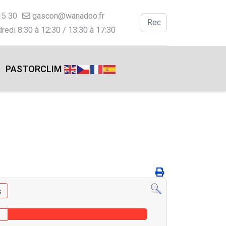
15 30
gascon@wanadoo.fr
Valider
redi 8:30 à 12:30 / 13:30 à 17:30
Type 2 or more charac
PASTORCLIM
s