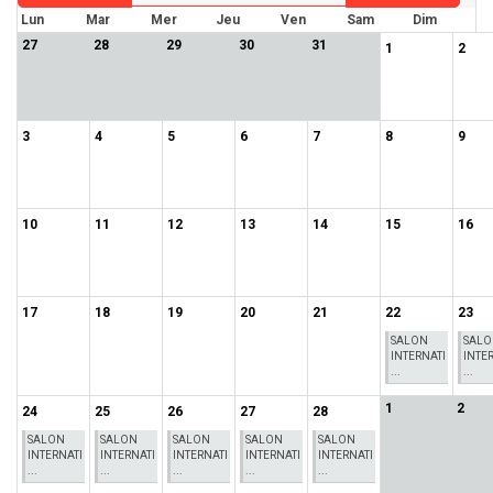
Lun
Mar
Mer
Jeu
Ven
Sam
Dim
27
28
29
30
31
1
2
3
4
5
6
7
8
9
10
11
12
13
14
15
16
17
18
19
20
21
22
23
SALON
SAL
INTERNATI
INTE
...
...
1
2
24
25
26
27
28
SALON
SALON
SALON
SALON
SALON
INTERNATI
INTERNATI
INTERNATI
INTERNATI
INTERNATI
...
...
...
...
...