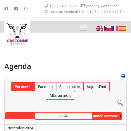
+33 5 61 60 15 30
gascon@wanadoo.fr
Lundi au Vendredi 8:30 à 12:30 / 13:30 à 17:30
Agenda
Par année
Par mois
Par semaine
Aujourd'hui
Aller au mois
2024
Année suivante
Novembre 2024