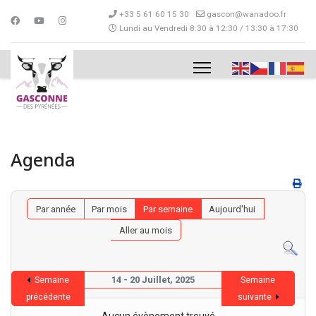
+33 5 61 60 15 30
gascon@wanadoo.fr
Lundi au Vendredi 8:30 à 12:30 / 13:30 à 17:30
Agenda
Par année
Par mois
Par semaine
Aujourd'hui
Aller au mois
14 - 20 Juillet, 2025
Semaine
Semaine
précédente
suivante