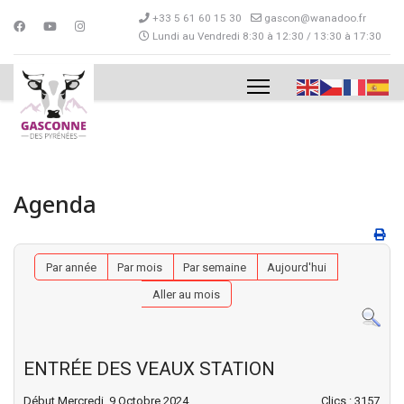
+33 5 61 60 15 30
gascon@wanadoo.fr
Lundi au Vendredi 8:30 à 12:30 / 13:30 à 17:30
Agenda
Par année
Par mois
Par semaine
Aujourd'hui
Aller au mois
ENTRÉE DES VEAUX STATION
Début Mercredi, 9 Octobre 2024
Clics
: 3157