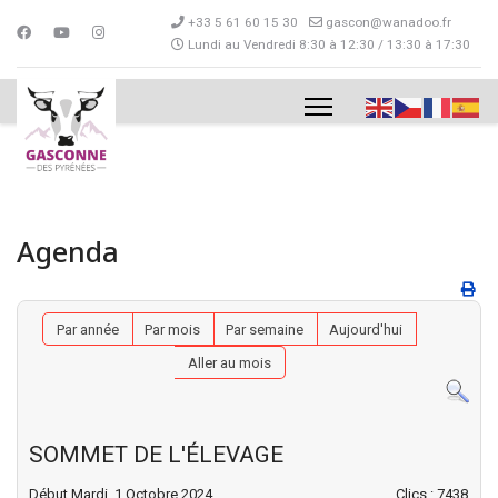
+33 5 61 60 15 30
gascon@wanadoo.fr
Lundi au Vendredi 8:30 à 12:30 / 13:30 à 17:30
Agenda
Par année
Par mois
Par semaine
Aujourd'hui
Aller au mois
SOMMET DE L'ÉLEVAGE
Début Mardi, 1 Octobre 2024
Clics
: 7438