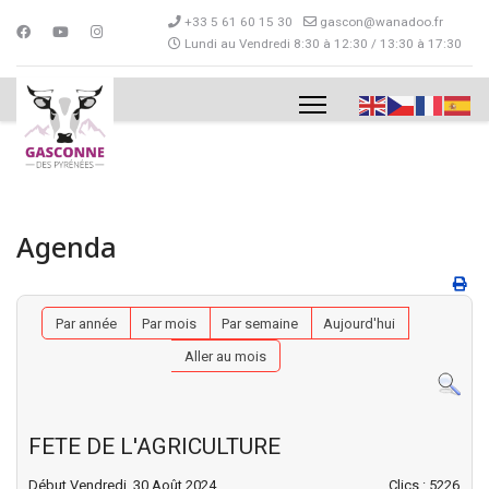
+33 5 61 60 15 30
gascon@wanadoo.fr
Lundi au Vendredi 8:30 à 12:30 / 13:30 à 17:30
Agenda
Par année
Par mois
Par semaine
Aujourd'hui
Aller au mois
FETE DE L'AGRICULTURE
Début Vendredi, 30 Août 2024
Clics
: 5226