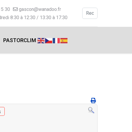
15 30
gascon@wanadoo.fr
Valider
redi 8:30 à 12:30 / 13:30 à 17:30
Type 2 or more charac
PASTORCLIM
s