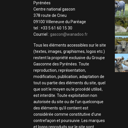
Pyrénées
Centre national gascon
378 route de Crieu
09100 Villeneuve du Paréage
tel : +33 5 61 60 15 30
Courriel :
gascon@wanadoo.fr
Tous les éléments accessibles sur le site
(textes, images, graphismes, logos etc.)
restent la propriété exclusive du Groupe
Gasconne des Pyrénées. Toute
reproduction, représentation,
modification, publication, adaptation de
tout ou partie des éléments du site, quel
que soit le moyen ou le procédé utilisé,
est interdite. Toute exploitation non
autorisée du site ou de l’un quelconque
des éléments qu’il contient est
considérée comme constitutive d’une
contrefaçon et poursuivie. Les marques
et logos reproduits sur le site sont