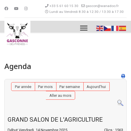
+33 5 61 60 15 30
gascon@wanadoo.fr
Lundi au Vendredi 8:30 à 12:30 / 13:30 à 17:30
Agenda
Par année
Par mois
Par semaine
Aujourd'hui
Aller au mois
GRAND SALON DE L'AGRICULTURE
Début Vendredi, 14 Novembre 2025
Clics
: 1563