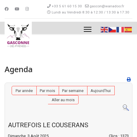
+33 5 61 60 15 30
gascon@wanadoo.fr
Lundi au Vendredi 8:30 à 12:30 / 13:30 à 17:30
Agenda
Par année
Par mois
Par semaine
Aujourd'hui
Aller au mois
AUTREFOIS LE COUSERANS
Dimanche, 3 Août 2025
Clics
: 1373