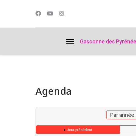
lts.
Gasconne des Pyréné
Agenda
Par année
Jour précédent