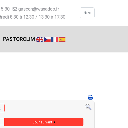
15 30
gascon@wanadoo.fr
Valider
redi 8:30 à 12:30 / 13:30 à 17:30
Type 2 or more charac
PASTORCLIM
s
Jour suivant