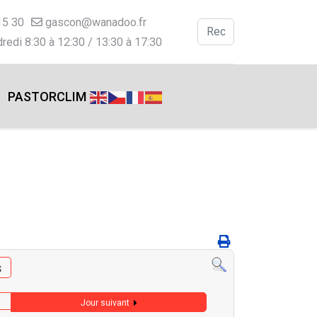
15 30
gascon@wanadoo.fr
Valider
redi 8:30 à 12:30 / 13:30 à 17:30
Type 2 or more charac
PASTORCLIM
s
Jour suivant