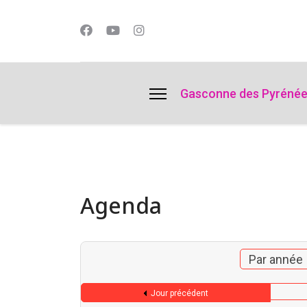
lts.
Gasconne des Pyréné
Agenda
Par année
Jour précédent