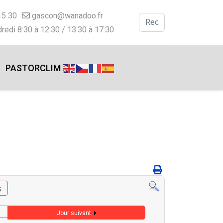
15 30
gascon@wanadoo.fr
Valider
redi 8:30 à 12:30 / 13:30 à 17:30
Type 2 or more charac
PASTORCLIM
s
Jour suivant