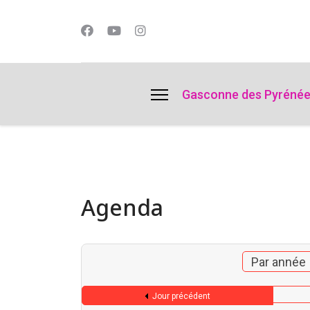
lts.
Gasconne des Pyréné
Agenda
Par année
Jour précédent