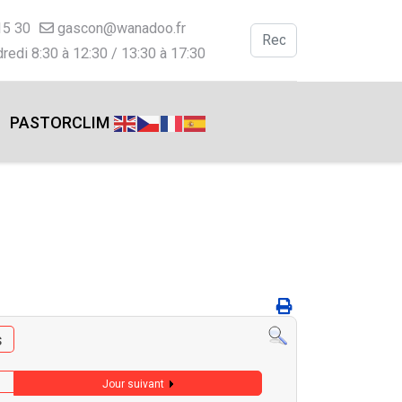
15 30
gascon@wanadoo.fr
Valider
redi 8:30 à 12:30 / 13:30 à 17:30
Type 2 or more charac
PASTORCLIM
s
Jour suivant