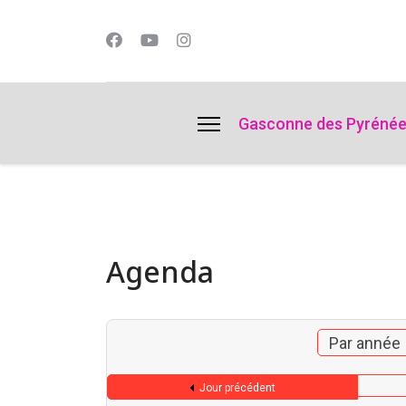
lts.
Gasconne des Pyréné
Agenda
Par année
Jour précédent