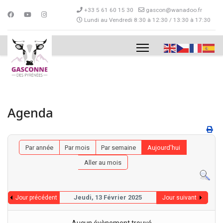
+33 5 61 60 15 30
gascon@wanadoo.fr
Lundi au Vendredi 8:30 à 12:30 / 13:30 à 17:30
Agenda
Par année
Par mois
Par semaine
Aujourd'hui
Aller au mois
Jeudi, 13 Février 2025
Jour précédent
Jour suivant