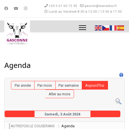
+33 5 61 60 15 30
gascon@wanadoo.fr
Lundi au Vendredi 8:30 à 12:30 / 13:30 à 17:30
Agenda
Par année
Par mois
Par semaine
Aujourd'hui
Aller au mois
Samedi, 3 Août 2024
:: Agenda
AUTREFOIS LE COUSERANS