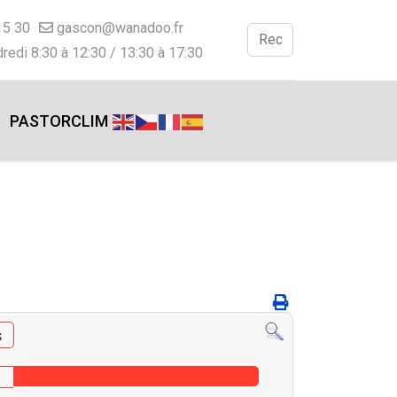
15 30
gascon@wanadoo.fr
Valider
redi 8:30 à 12:30 / 13:30 à 17:30
Type 2 or more charac
PASTORCLIM
s