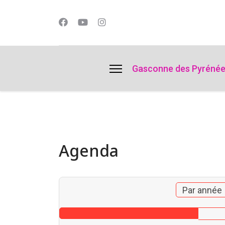
lts.
Gasconne des Pyréné
Agenda
Par année