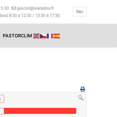
15 30
gascon@wanadoo.fr
Valider
redi 8:30 à 12:30 / 13:30 à 17:30
Type 2 or more charac
PASTORCLIM
s