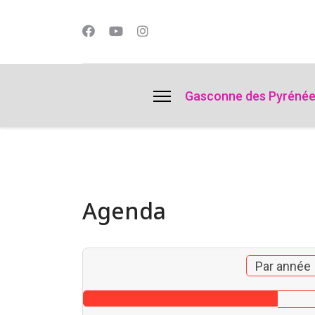
lts.
Gasconne des Pyréné
Agenda
Par année