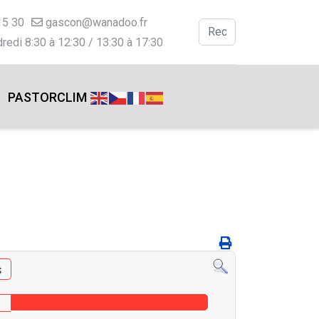
15 30
gascon@wanadoo.fr
Valider
redi 8:30 à 12:30 / 13:30 à 17:30
Type 2 or more charac
PASTORCLIM
s