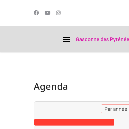
lts.
Gasconne des Pyréné
Agenda
Par année