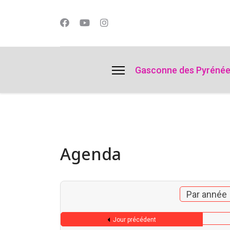
lts.
Gasconne des Pyréné
Agenda
Par année
Jour précédent