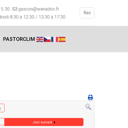
15 30
gascon@wanadoo.fr
Valider
redi 8:30 à 12:30 / 13:30 à 17:30
Type 2 or more charac
PASTORCLIM
s
Jour suivant