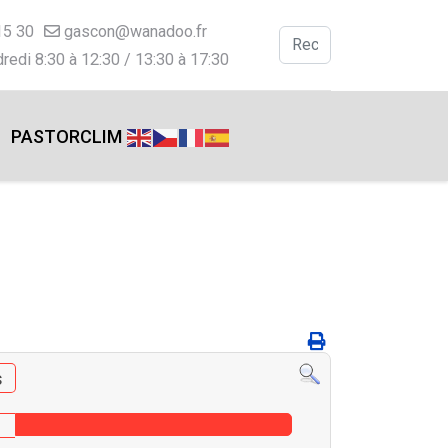
15 30
gascon@wanadoo.fr
Valider
redi 8:30 à 12:30 / 13:30 à 17:30
Type 2 or more charac
PASTORCLIM
s