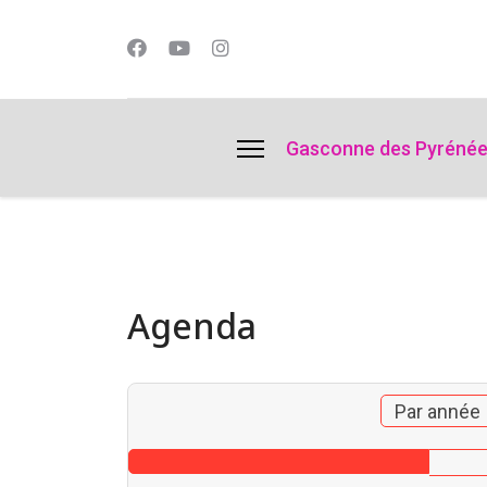
lts.
Gasconne des Pyréné
Agenda
Par année