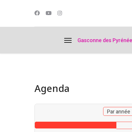
lts.
Gasconne des Pyréné
Agenda
Par année