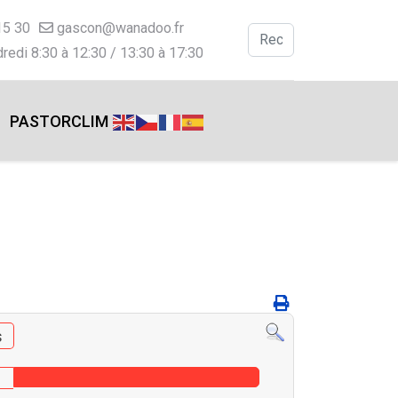
15 30
gascon@wanadoo.fr
Valider
redi 8:30 à 12:30 / 13:30 à 17:30
Type 2 or more charac
PASTORCLIM
s