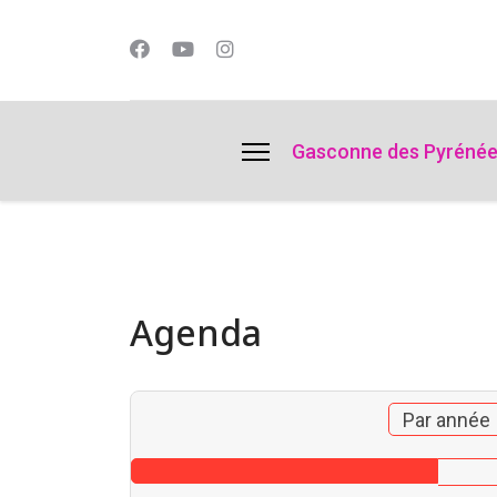
lts.
Gasconne des Pyréné
Agenda
Par année