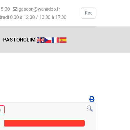
15 30
gascon@wanadoo.fr
Valider
redi 8:30 à 12:30 / 13:30 à 17:30
Type 2 or more charac
PASTORCLIM
s