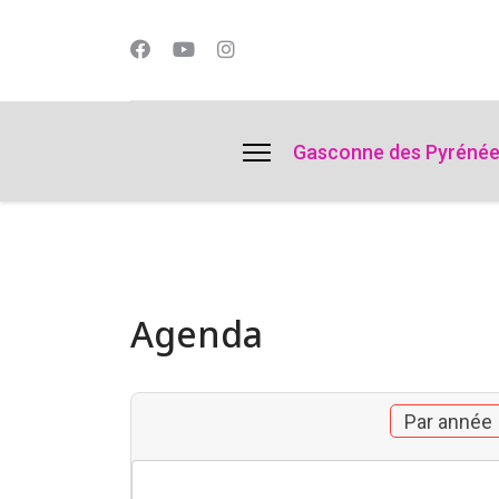
lts.
Gasconne des Pyréné
Agenda
Par année