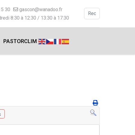
15 30
gascon@wanadoo.fr
Valider
redi 8:30 à 12:30 / 13:30 à 17:30
Type 2 or more charac
PASTORCLIM
s