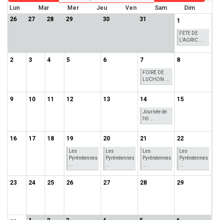
Lun
Mar
Mer
Jeu
Ven
Sam
Dim
26
27
28
29
30
31
1
FETE DE
L'AGRIC ...
2
3
4
5
6
7
8
FOIRE DE
LUCHON ...
9
10
11
12
13
14
15
Journée de
l'él ...
16
17
18
19
20
21
22
Les
Les
Les
Les
Pyrénéennes
Pyrénéennes
Pyrénéennes
Pyrénéennes
...
...
...
...
23
24
25
26
27
28
29