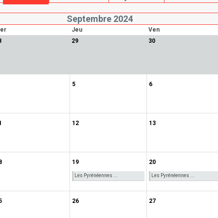
Septembre 2024
er
Jeu
Ven
8
29
30
5
6
1
12
13
8
19
20
Les Pyrénéennes ...
Les Pyrénéennes ...
5
26
27