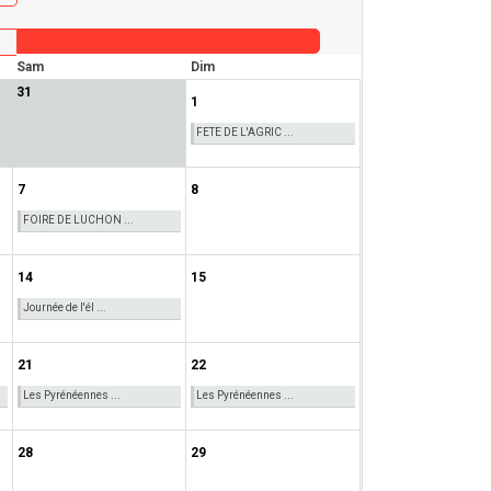
Sam
Dim
31
1
FETE DE L'AGRIC ...
7
8
FOIRE DE LUCHON ...
14
15
Journée de l'él ...
21
22
Les Pyrénéennes ...
Les Pyrénéennes ...
28
29