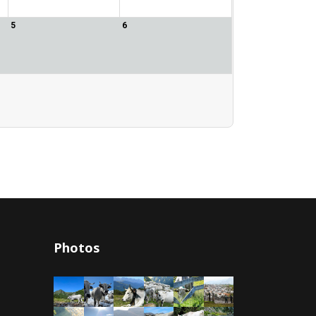
5
6
Photos