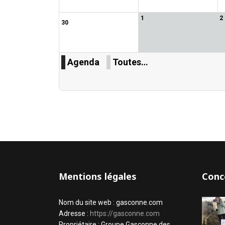
1
2
30
Agenda
Toutes…
Mentions légales
Conc
Nom du site web : gasconne.com
Adresse :
https://gasconne.com
Propriétaire : Groupe Gasconne des