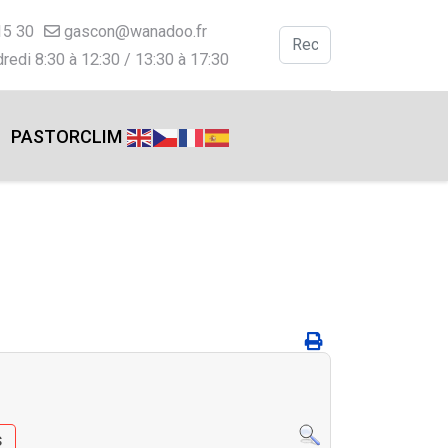
15 30
gascon@wanadoo.fr
Valider
redi 8:30 à 12:30 / 13:30 à 17:30
Type 2 or more charac
PASTORCLIM
s