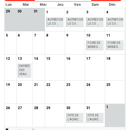
Lun
Mar
Mer
Jeu
Ven
Sam
Dim
29
30
31
1
2
3
4
AUTREFOIS
AUTREFOIS
AUTREFOIS
AUTREFOIS
LE CO ...
LE CO ...
LE CO ...
LE CO ...
5
6
7
8
9
10
11
FOIRE DE
FOIRE DE
MISSEG ...
MISSEG ...
12
13
14
15
16
17
18
ENTRÉE
DES
VEAU ...
19
20
21
22
23
24
25
1
26
27
28
29
30
31
FETE DE
FETE DE
L'AGRIC ...
L'AGRIC ...