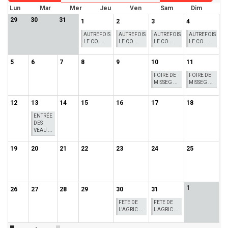
Lun
Mar
Mer
Jeu
Ven
Sam
Dim
29
30
31
1
2
3
4
AUTREFOIS
AUTREFOIS
AUTREFOIS
AUTREFOIS
LE CO ...
LE CO ...
LE CO ...
LE CO ...
5
6
7
8
9
10
11
FOIRE DE
FOIRE DE
MISSEG ...
MISSEG ...
12
13
14
15
16
17
18
ENTRÉE
DES
VEAU ...
19
20
21
22
23
24
25
1
26
27
28
29
30
31
FETE DE
FETE DE
L'AGRIC ...
L'AGRIC ...