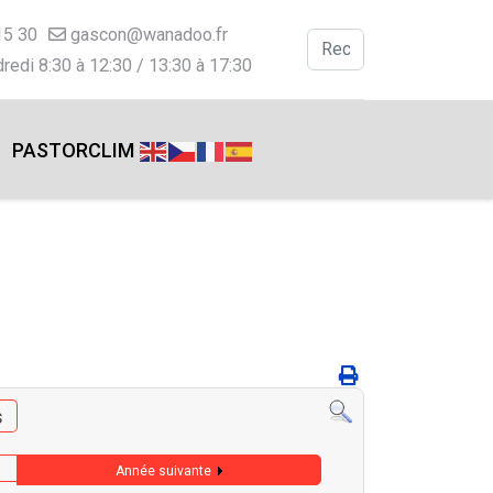
15 30
gascon@wanadoo.fr
Valider
redi 8:30 à 12:30 / 13:30 à 17:30
Type 2 or more charac
PASTORCLIM
s
Année suivante