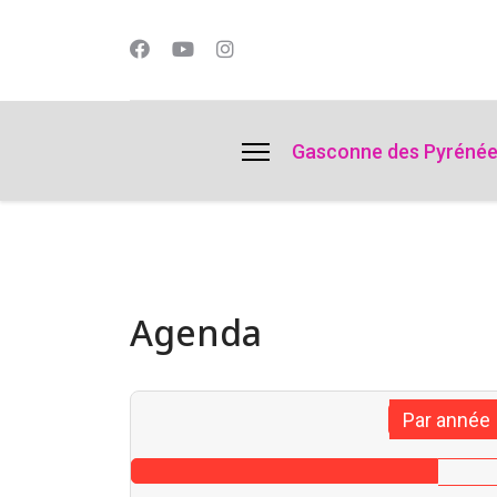
lts.
Gasconne des Pyréné
Agenda
Par année