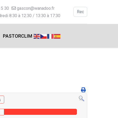
15 30
gascon@wanadoo.fr
Valider
redi 8:30 à 12:30 / 13:30 à 17:30
Type 2 or more charac
PASTORCLIM
s