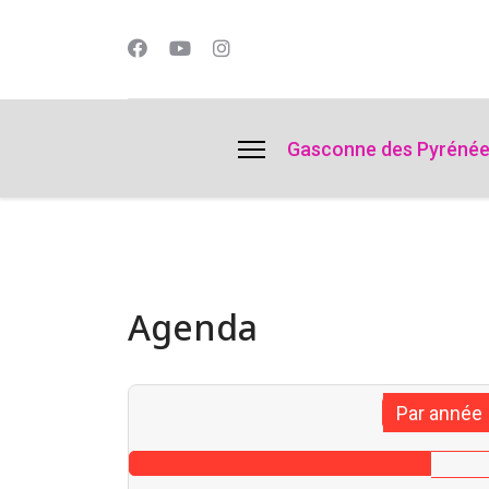
lts.
Gasconne des Pyréné
Agenda
Par année