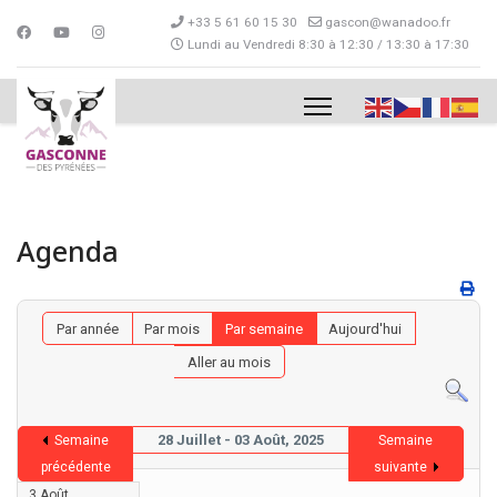
+33 5 61 60 15 30
gascon@wanadoo.fr
Lundi au Vendredi 8:30 à 12:30 / 13:30 à 17:30
Agenda
Par année
Par mois
Par semaine
Aujourd'hui
Aller au mois
28 Juillet - 03 Août, 2025
Semaine
Semaine
précédente
suivante
3 Août