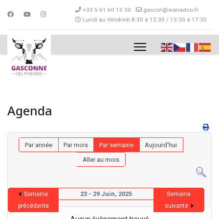
+33 5 61 60 15 30
gascon@wanadoo.fr
Lundi au Vendredi 8:30 à 12:30 / 13:30 à 17:30
Agenda
Par année
Par mois
Par semaine
Aujourd'hui
Aller au mois
23 - 29 Juin, 2025
Semaine
Semaine
précédente
suivante