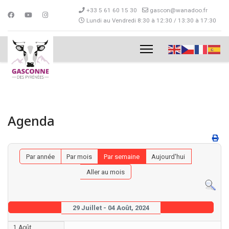
+33 5 61 60 15 30
gascon@wanadoo.fr
Lundi au Vendredi 8:30 à 12:30 / 13:30 à 17:30
Agenda
Par année
Par mois
Par semaine
Aujourd'hui
Aller au mois
29 Juillet - 04 Août, 2024
1 Août