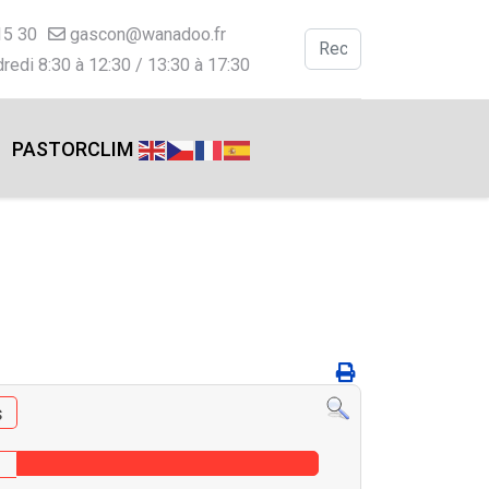
15 30
gascon@wanadoo.fr
Valider
redi 8:30 à 12:30 / 13:30 à 17:30
Type 2 or more charac
PASTORCLIM
s