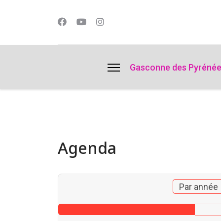
lts.
Gasconne des Pyréné
Agenda
Par année