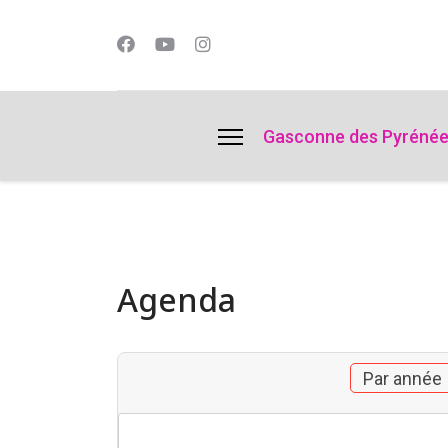
lts.
Gasconne des Pyréné
Agenda
Par année