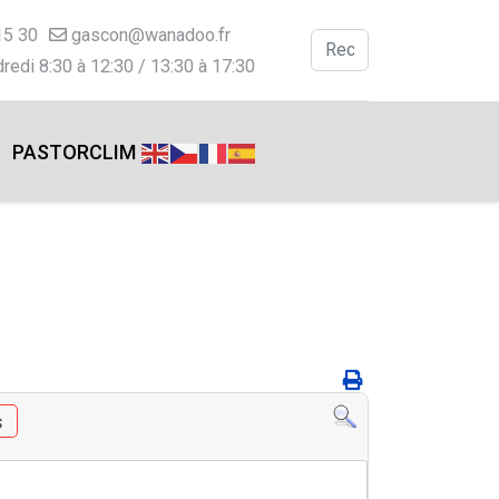
15 30
gascon@wanadoo.fr
Valider
redi 8:30 à 12:30 / 13:30 à 17:30
Type 2 or more charac
PASTORCLIM
s