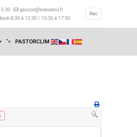
15 30
gascon@wanadoo.fr
Valider
redi 8:30 à 12:30 / 13:30 à 17:30
Type 2 or more charac
">
PASTORCLIM
s