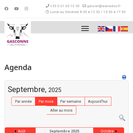
+33 5 61 60 15 30
gascon@wanadoo.fr
Lundi au Vendredi 8:30 à 12:30 / 13:30 à 17:30
Agenda
Septembre,
2025
Par année
Par mois
Par semaine
Aujourd'hui
Aller au mois
Septembre 2025
Août
Octobre