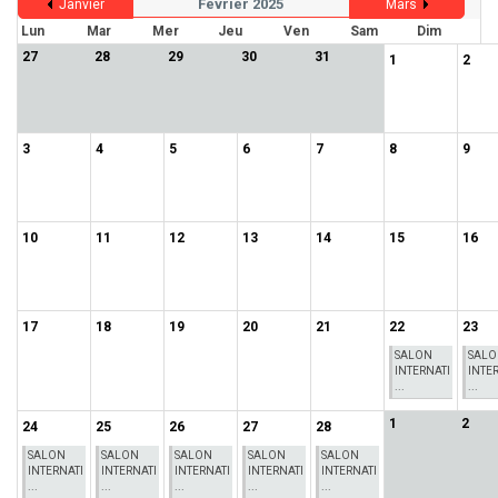
Février 2025
Janvier
Mars
Lun
Mar
Mer
Jeu
Ven
Sam
Dim
27
28
29
30
31
1
2
3
4
5
6
7
8
9
10
11
12
13
14
15
16
17
18
19
20
21
22
23
SALON
SAL
INTERNATI
INTE
...
...
1
2
24
25
26
27
28
SALON
SALON
SALON
SALON
SALON
INTERNATI
INTERNATI
INTERNATI
INTERNATI
INTERNATI
...
...
...
...
...