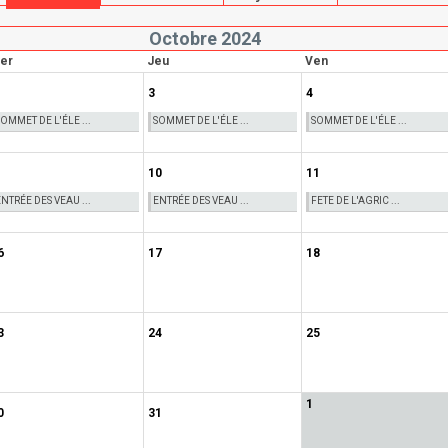
Octobre 2024
er
Jeu
Ven
3
4
SOMMET DE L'ÉLE ...
SOMMET DE L'ÉLE ...
SOMMET DE L'ÉLE ...
10
11
ENTRÉE DES VEAU ...
ENTRÉE DES VEAU ...
FETE DE L'AGRIC ...
6
17
18
3
24
25
1
0
31