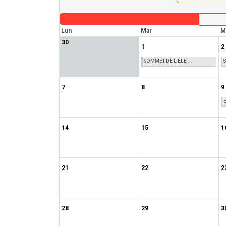
Lun
Mar
M
30
1
2
SOMMET DE L'ÉLE ...
7
8
9
14
15
1
21
22
2
28
29
3