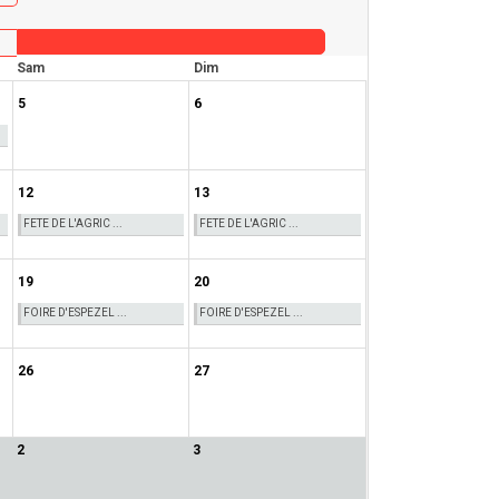
Sam
Dim
5
6
12
13
FETE DE L'AGRIC ...
FETE DE L'AGRIC ...
19
20
FOIRE D'ESPEZEL ...
FOIRE D'ESPEZEL ...
26
27
2
3