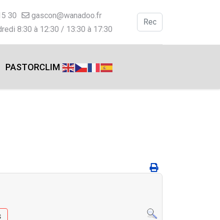
15 30
gascon@wanadoo.fr
Valider
redi 8:30 à 12:30 / 13:30 à 17:30
Type 2 or more charac
PASTORCLIM
s