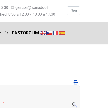
15 30
gascon@wanadoo.fr
Valider
redi 8:30 à 12:30 / 13:30 à 17:30
Type 2 or more charac
">
PASTORCLIM
s