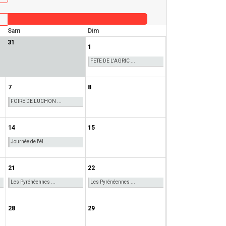
Sam
Dim
31
1
FETE DE L'AGRIC ...
7
8
FOIRE DE LUCHON ...
14
15
Journée de l'él ...
21
22
Les Pyrénéennes ...
Les Pyrénéennes ...
28
29