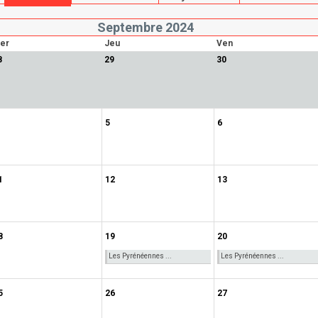
Septembre 2024
er
Jeu
Ven
8
29
30
5
6
1
12
13
8
19
20
Les Pyrénéennes ...
Les Pyrénéennes ...
5
26
27