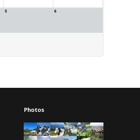
5
6
Photos