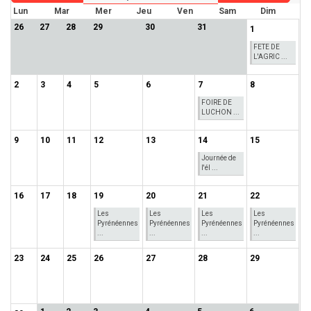
Lun
Mar
Mer
Jeu
Ven
Sam
Dim
26
27
28
29
30
31
1
FETE DE
L'AGRIC ...
2
3
4
5
6
7
8
FOIRE DE
LUCHON ...
9
10
11
12
13
14
15
Journée de
l'él ...
16
17
18
19
20
21
22
Les
Les
Les
Les
Pyrénéennes
Pyrénéennes
Pyrénéennes
Pyrénéennes
...
...
...
...
23
24
25
26
27
28
29