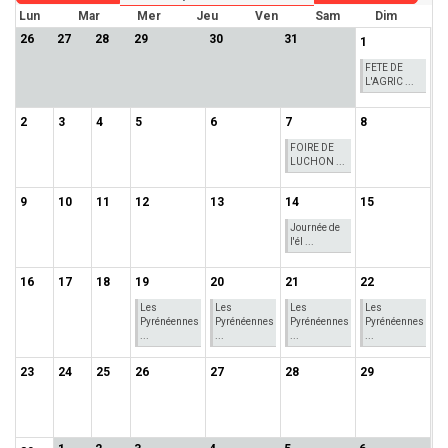
Lun
Mar
Mer
Jeu
Ven
Sam
Dim
26
27
28
29
30
31
1
FETE DE
L'AGRIC ...
2
3
4
5
6
7
8
FOIRE DE
LUCHON ...
9
10
11
12
13
14
15
Journée de
l'él ...
16
17
18
19
20
21
22
Les
Les
Les
Les
Pyrénéennes
Pyrénéennes
Pyrénéennes
Pyrénéennes
...
...
...
...
23
24
25
26
27
28
29