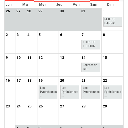
Lun
Mar
Mer
Jeu
Ven
Sam
Dim
26
27
28
29
30
31
1
FETE DE
L'AGRIC ...
2
3
4
5
6
7
8
FOIRE DE
LUCHON ...
9
10
11
12
13
14
15
Journée de
l'él ...
16
17
18
19
20
21
22
Les
Les
Les
Les
Pyrénéennes
Pyrénéennes
Pyrénéennes
Pyrénéennes
...
...
...
...
23
24
25
26
27
28
29