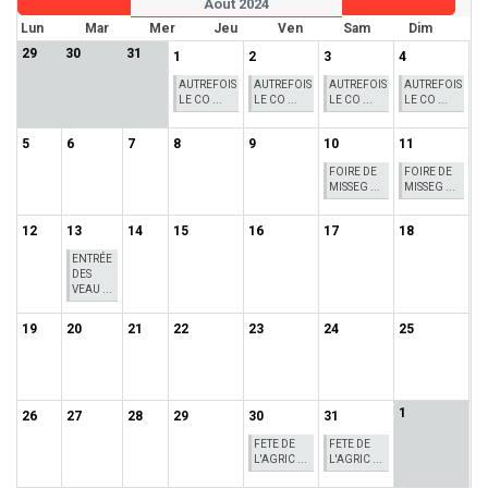
Août 2024
Lun
Mar
Mer
Jeu
Ven
Sam
Dim
29
30
31
1
2
3
4
AUTREFOIS
AUTREFOIS
AUTREFOIS
AUTREFOIS
LE CO ...
LE CO ...
LE CO ...
LE CO ...
5
6
7
8
9
10
11
FOIRE DE
FOIRE DE
MISSEG ...
MISSEG ...
12
13
14
15
16
17
18
ENTRÉE
DES
VEAU ...
19
20
21
22
23
24
25
1
26
27
28
29
30
31
FETE DE
FETE DE
L'AGRIC ...
L'AGRIC ...