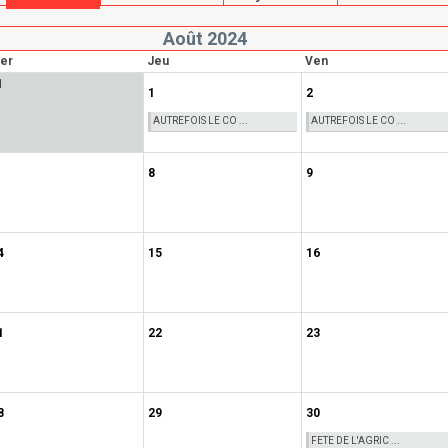
Août 2024
er
Jeu
Ven
1
1
2
AUTREFOIS LE CO ...
AUTREFOIS LE CO ...
8
9
4
15
16
1
22
23
8
29
30
FETE DE L'AGRIC ...