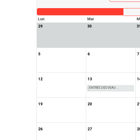
Lun
Mar
M
29
30
3
5
6
7
12
13
1
ENTRÉE DES VEAU ...
19
20
2
26
27
2