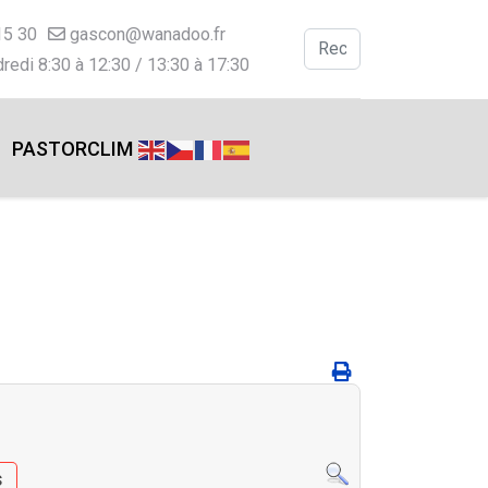
15 30
gascon@wanadoo.fr
Valider
redi 8:30 à 12:30 / 13:30 à 17:30
Type 2 or more charac
PASTORCLIM
s