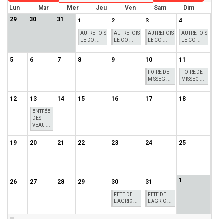
Lun
Mar
Mer
Jeu
Ven
Sam
Dim
29
30
31
1
2
3
4
AUTREFOIS
AUTREFOIS
AUTREFOIS
AUTREFOIS
LE CO ...
LE CO ...
LE CO ...
LE CO ...
5
6
7
8
9
10
11
FOIRE DE
FOIRE DE
MISSEG ...
MISSEG ...
12
13
14
15
16
17
18
ENTRÉE
DES
VEAU ...
19
20
21
22
23
24
25
1
26
27
28
29
30
31
FETE DE
FETE DE
L'AGRIC ...
L'AGRIC ...