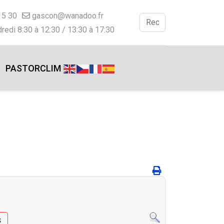
15 30
gascon@wanadoo.fr
Valider
redi 8:30 à 12:30 / 13:30 à 17:30
Type 2 or more charac
PASTORCLIM
s