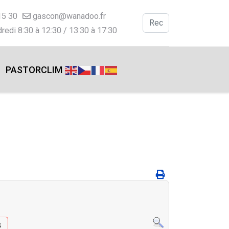
15 30
gascon@wanadoo.fr
Valider
redi 8:30 à 12:30 / 13:30 à 17:30
Type 2 or more charac
PASTORCLIM
s