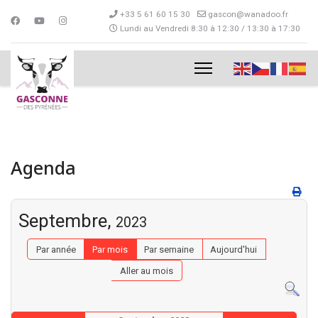
+33 5 61 60 15 30
gascon@wanadoo.fr
Lundi au Vendredi 8:30 à 12:30 / 13:30 à 17:30
Agenda
Septembre,
2023
Par année
Par mois
Par semaine
Aujourd'hui
Aller au mois