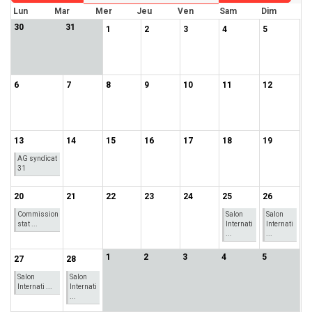
Lun
Mar
Mer
Jeu
Ven
Sam
Dim
30
31
1
2
3
4
5
6
7
8
9
10
11
12
13
14
15
16
17
18
19
AG syndicat
31
20
21
22
23
24
25
26
Commission
Salon
Salon
stat ...
Internati
Internati
...
...
1
2
3
4
5
27
28
Salon
Salon
Internati ...
Internati
...